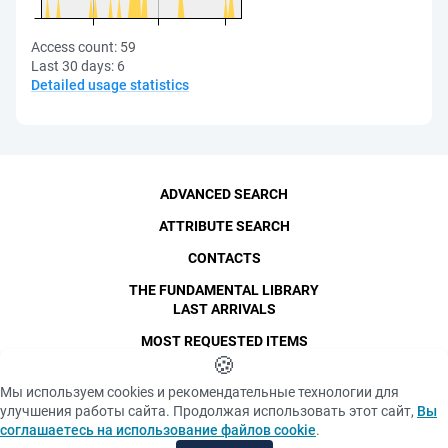
Access count:
59
Last 30 days:
6
Detailed usage statistics
ADVANCED SEARCH
ATTRIBUTE SEARCH
CONTACTS
THE FUNDAMENTAL LIBRARY
LAST ARRIVALS
MOST REQUESTED ITEMS
©
SPbPU
🍪
, 1996-2026
Copyright and Personal Data
Мы используем cookies и рекомендательные технологии для
The photographs are
улучшения работы сайта. Продолжая использовать этот сайт,
Вы
Privacy policy
published with the
соглашаетесь на использование файлов cookie
.
consent of the individuals
«Cookie» files policy