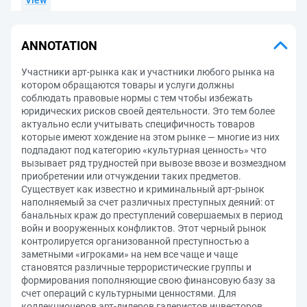
View
ANNOTATION
Участники арт-рынка как и участники любого рынка на
котором обращаются товары и услуги должны
соблюдать правовые нормы с тем чтобы избежать
юридических рисков своей деятельности. Это тем более
актуально если учитывать специфичность товаров
которые имеют хождение на этом рынке — многие из них
подпадают под категорию «культурная ценность» что
вызывает ряд трудностей при вывозе ввозе и возмездном
приобретении или отчуждении таких предметов.
Существует как известно и криминальный арт-рынок
наполняемый за счет различных преступных деяний: от
банальных краж до преступлений совершаемых в период
войн и вооруженных конфликтов. Этот черный рынок
контролируется организованной преступностью а
заметными «игроками» на нем все чаще и чаще
становятся различные террористические группы и
формирования пополняющие свою финансовую базу за
счет операций с культурными ценностями. Для
коллекционеров арт-дилеров галеристов инвесторов