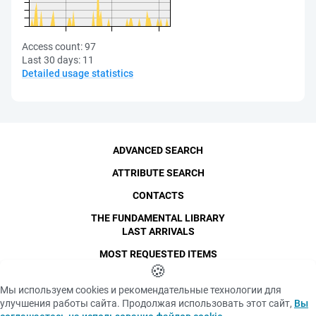
Access count:
97
Last 30 days:
11
Detailed usage statistics
ADVANCED SEARCH
ATTRIBUTE SEARCH
CONTACTS
THE FUNDAMENTAL LIBRARY
LAST ARRIVALS
MOST REQUESTED ITEMS
©
SPbPU
🍪
, 1996-2026
Copyright and Personal Data
Мы используем cookies и рекомендательные технологии для
The photographs are
улучшения работы сайта. Продолжая использовать этот сайт,
Вы
Privacy policy
published with the