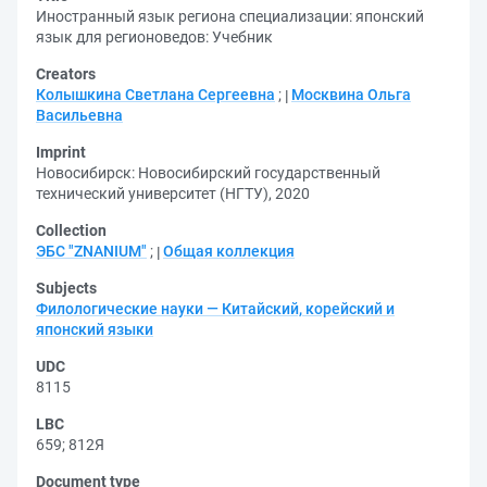
Иностранный язык региона специализации: японский
язык для регионоведов: Учебник
Creators
Колышкина Светлана Сергеевна
;
Москвина Ольга
Васильевна
Imprint
Новосибирск: Новосибирский государственный
технический университет (НГТУ), 2020
Collection
ЭБС "ZNANIUM"
;
Общая коллекция
Subjects
Филологические науки — Китайский, корейский и
японский языки
UDC
8115
LBC
659
;
812Я
Document type