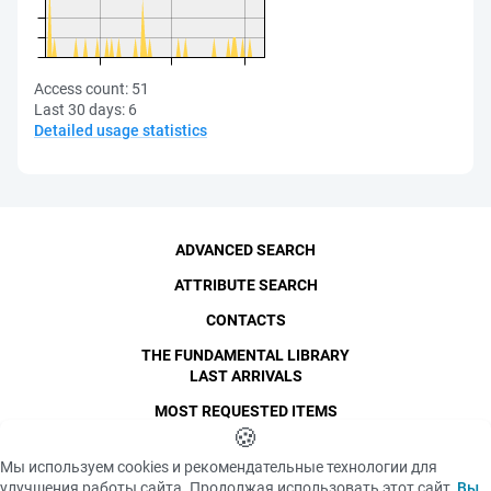
Access count:
51
Last 30 days:
6
Detailed usage statistics
ADVANCED SEARCH
ATTRIBUTE SEARCH
CONTACTS
THE FUNDAMENTAL LIBRARY
LAST ARRIVALS
MOST REQUESTED ITEMS
©
SPbPU
🍪
, 1996-2026
Copyright and Personal Data
Мы используем cookies и рекомендательные технологии для
The photographs are
улучшения работы сайта. Продолжая использовать этот сайт,
Вы