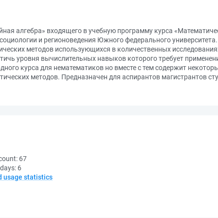
йная алгебра» входящего в учебную программу курса «Математиче
социологии и регионоведения Южного федерального университета. Г
ческих методов использующихся в количественных исследованиях
стичь уровня вычислительных навыков которого требует применен
одного курса для нематематиков но вместе с тем содержит некото
ических методов. Предназначен для аспирантов магистрантов сту
count:
67
 days:
6
d usage statistics