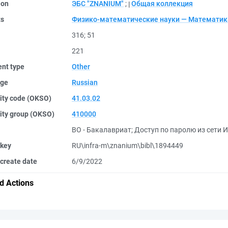
ion
ЭБС "ZNANIUM"
;
Общая коллекция
ts
Физико-математические науки — Математик
316
;
51
221
nt type
Other
ge
Russian
ity code (OKSO)
41.03.02
ity group (OKSO)
410000
ВО - Бакалавриат
;
Доступ по паролю из сети И
 key
RU\infra-m\znanium\bibl\1894449
create date
6/9/2022
d Actions