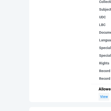
Collect
Subjec
UDC
LBC
Docume
Langua
Special
Special
Rights
Record
Record 
Allowe
View