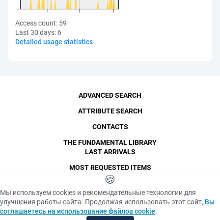
Access count:
59
Last 30 days:
6
Detailed usage statistics
ADVANCED SEARCH
ATTRIBUTE SEARCH
CONTACTS
THE FUNDAMENTAL LIBRARY
LAST ARRIVALS
MOST REQUESTED ITEMS
©
SPbPU
🍪
, 1996-2026
Copyright and Personal Data
Мы используем cookies и рекомендательные технологии для
The photographs are
улучшения работы сайта. Продолжая использовать этот сайт,
Вы
Privacy policy
published with the
соглашаетесь на использование файлов cookie
.
consent of the individuals
«Cookie» files policy