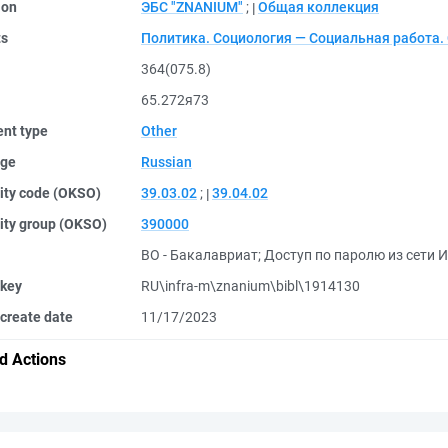
ion
ЭБС "ZNANIUM"
;
Общая коллекция
ts
Политика. Социология — Социальная работа.
364(075.8)
65.272я73
nt type
Other
ge
Russian
ity code (OKSO)
39.03.02
;
39.04.02
ity group (OKSO)
390000
ВО - Бакалавриат
;
Доступ по паролю из сети И
 key
RU\infra-m\znanium\bibl\1914130
create date
11/17/2023
d Actions