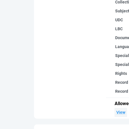
Collect
Subjec
UDC
LBC
Docume
Langua
Special
Special
Rights
Record
Record 
Allowe
View