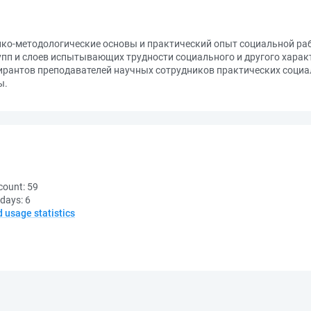
ико-методологические основы и практический опыт социальной ра
пп и слоев испытывающих трудности социального и другого харак
ирантов преподавателей научных сотрудников практических социа
ы.
count:
59
 days:
6
d usage statistics