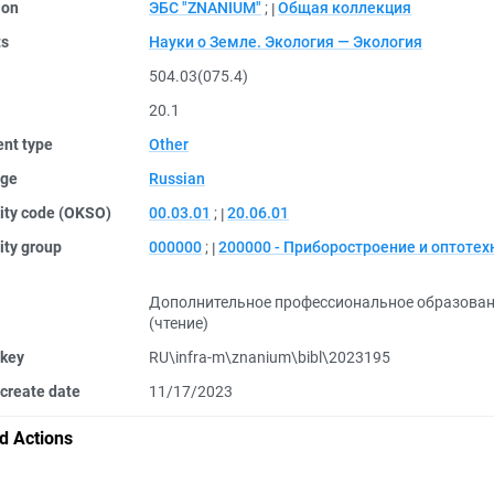
ion
ЭБС "ZNANIUM"
;
Общая коллекция
ts
Науки о Земле. Экология — Экология
504.03(075.4)
20.1
nt type
Other
ge
Russian
ity code (OKSO)
00.03.01
;
20.06.01
ity group
000000
;
200000 - Приборостроение и оптотех
Дополнительное профессиональное образова
(чтение)
 key
RU\infra-m\znanium\bibl\2023195
create date
11/17/2023
d Actions