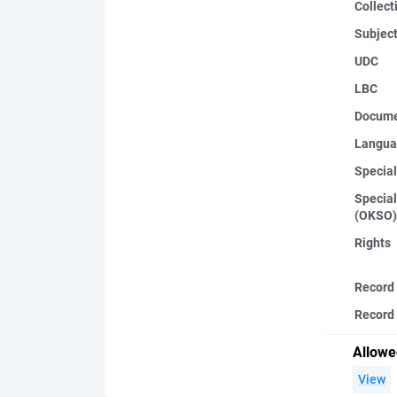
Collect
Subjec
UDC
LBC
Docume
Langua
Special
Special
(OKSO)
Rights
Record
Record 
Allowe
View