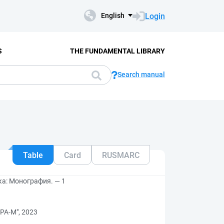
Login
English
S
THE FUNDAMENTAL LIBRARY
Search manual
Table
Card
RUSMARC
а: Монография. — 1
РА-М", 2023