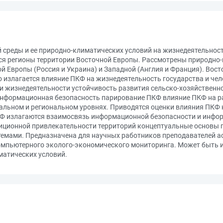
 среды и ее природно-климатических условий на жизнедеятельнос
ся регионы территории Восточной Европы. Рассмотрены природно
 Европы (Россия и Украина) и Западной (Англия и Франция). Вост
 излагается влияние ПКФ на жизнедеятельность государства и чел
ти жизнедеятельности устойчивость развития сельско-хозяйствен
нформационная безопасность парирование ПКФ влияние ПКФ на ра
альном и региональном уровнях. Приводятся оценки влияния ПКФ 
КФ излагаются взаимосвязь информационной безопасности и инфо
тиционной привлекательности территорий концептуальные основы 
емами. Предназначена для научных работников преподавателей а
омпьютерного эколого-экономического мониторинга. Может быть 
матических условий.