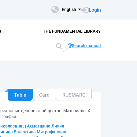
Login
English
S
THE FUNDAMENTAL LIBRARY
Search manual
Table
Card
RUSMARC
 реальные ценности, общество: Материалы X
нография
Николаевна
;
Ахметшина Лилия
чинина Валентина Митрофановна
;