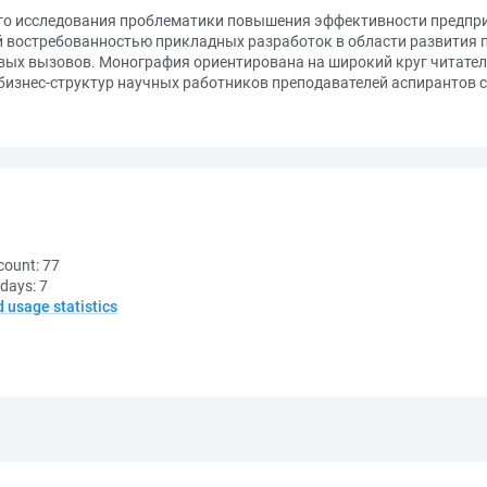
го исследования проблематики повышения эффективности предпри
 востребованностью прикладных разработок в области развития
ых вызовов. Монография ориентирована на широкий круг читателе
изнес-структур научных работников преподавателей аспирантов с
count:
77
 days:
7
d usage statistics