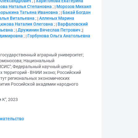
Александрович
;
Харитонова Екатерина
ова Наталья Степановна
;
Морозов Михаил
ворыкина Татьяна Ивановна
;
Бакай Богдан
алья Витальевна
;
Алленых Марина
дюкова Наталия Олеговна
;
Варфаловский
ньевна
;
Дружинин Вячеслав Петрович
;
адимировна
;
Горбунова Ольга Анатольевна
 государственный аграрный университет
;
Ломоносова
;
Национальный
ИСИС"
;
Федеральный научный центр
х территорий - ВНИИ эконо
;
Российский
тут региональных экономических
вития Российской академии народного
 К", 2023
имательство