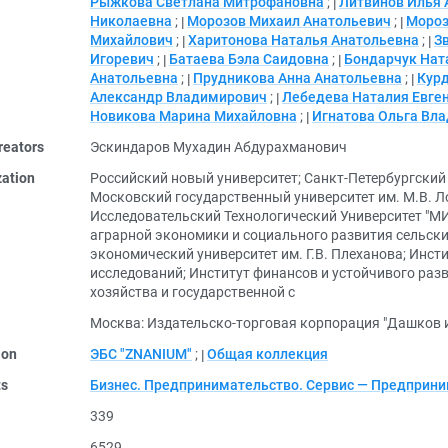
Рыжкова Светлана Митрофановна
;
Литвинов Илья 
Николаевна
;
Морозов Михаил Анатольевич
;
Мороз
Михайлович
;
Харитонова Наталья Анатольевна
;
З
Игоревич
;
Батаева Бэла Саидовна
;
Бондарчук Нат
Анатольевна
;
Прудникова Анна Анатольевна
;
Кур
Александр Владимирович
;
Лебедева Наталия Евге
Новикова Марина Михайловна
;
Игнатова Ольга Вл
reators
Эскиндаров Мухадин Абдурахманович
zation
Российский новый университет
;
Санкт-Петербургский
Московский государственный университет им. М.В. 
Исследовательский Технологический Университет "М
аграрной экономики и социального развития сельски
экономический университет им. Г.В. Плеханова
;
Инсти
исследований
;
Институт финансов и устойчивого раз
хозяйства и государственной с
Москва: Издательско-торговая корпорация "Дашков и
ion
ЭБС "ZNANIUM"
;
Общая коллекция
ts
Бизнес. Предпринимательство. Сервис — Предприн
339
6529