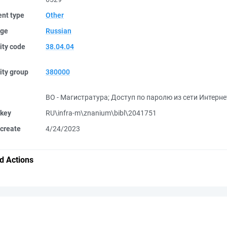
nt type
Other
ge
Russian
ity code
38.04.04
ity group
380000
ВО - Магистратура
;
Доступ по паролю из сети Интерне
 key
RU\infra-m\znanium\bibl\2041751
create
4/24/2023
d Actions