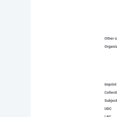
Other c
Organi
Imprint
Collect
Subjec
UDC
LBC