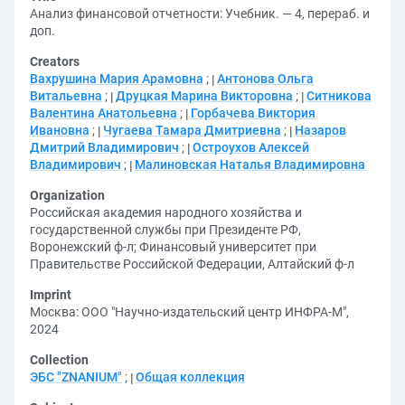
Анализ финансовой отчетности: Учебник. — 4, перераб. и
доп.
Creators
Вахрушина Мария Арамовна
;
Антонова Ольга
Витальевна
;
Друцкая Марина Викторовна
;
Ситникова
Валентина Анатольевна
;
Горбачева Виктория
Ивановна
;
Чугаева Тамара Дмитриевна
;
Назаров
Дмитрий Владимирович
;
Остроухов Алексей
Владимирович
;
Малиновская Наталья Владимировна
Organization
Российская академия народного хозяйства и
государственной службы при Президенте РФ,
Воронежский ф-л
;
Финансовый университет при
Правительстве Российской Федерации, Алтайский ф-л
Imprint
Москва: ООО "Научно-издательский центр ИНФРА-М",
2024
Collection
ЭБС "ZNANIUM"
;
Общая коллекция