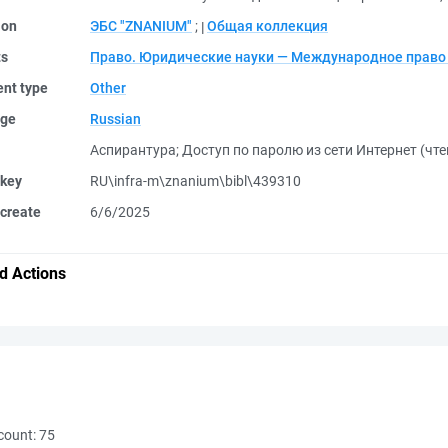
ion
ЭБС "ZNANIUM"
;
Общая коллекция
ts
Право. Юридические науки — Международное право
nt type
Other
ge
Russian
Аспирантура
;
Доступ по паролю из сети Интернет (чте
 key
RU\infra-m\znanium\bibl\439310
create
6/6/2025
d Actions
count:
75