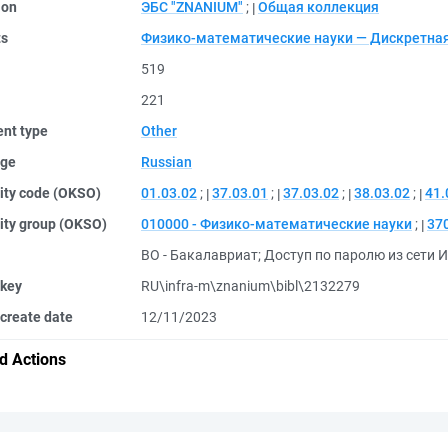
ion
ЭБС "ZNANIUM"
;
Общая коллекция
ts
Физико-математические науки — Дискретна
519
221
nt type
Other
ge
Russian
ity code (OKSO)
01.03.02
;
37.03.01
;
37.03.02
;
38.03.02
;
41.
ity group (OKSO)
010000 - Физико-математические науки
;
37
ВО - Бакалавриат
;
Доступ по паролю из сети И
 key
RU\infra-m\znanium\bibl\2132279
create date
12/11/2023
d Actions