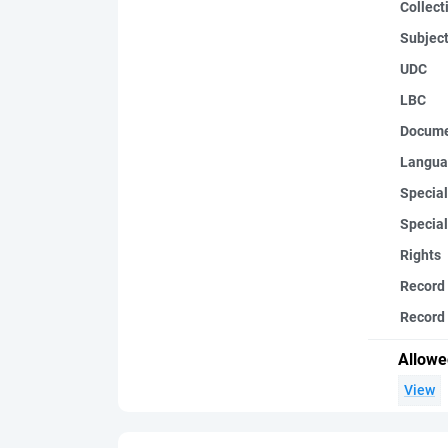
Collect
Subjec
UDC
LBC
Docume
Langua
Special
Special
Rights
Record
Record 
Allowe
View