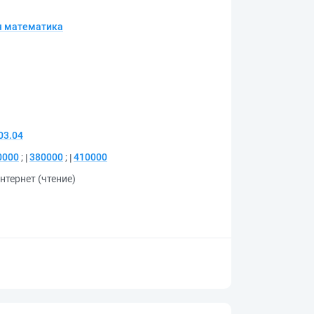
я математика
03.04
0000
;
380000
;
410000
нтернет (чтение)