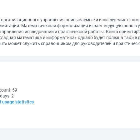
 организационного управления описываемые и исследуемые с помо
имитации. Математическая формализация играет ведущую роль в
правления исследований и практической работы. Книга ориентиро
кладная математика и информатика» однако будет полезна также 
т» может служить справочником для руководителей и практически
count:
59
 days:
2
d usage statistics