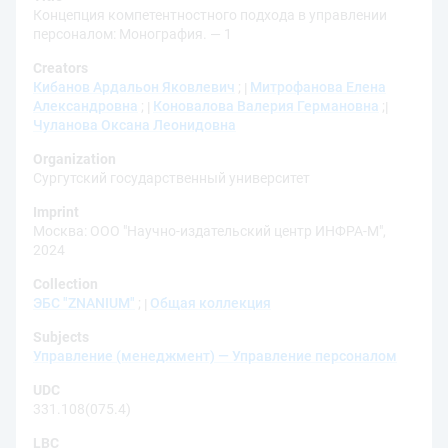
Концепция компетентностного подхода в управлении
персоналом: Монография. — 1
Creators
Кибанов Ардальон Яковлевич
;
Митрофанова Елена
Александровна
;
Коновалова Валерия Германовна
;
Чуланова Оксана Леонидовна
Organization
Сургутский государственный университет
Imprint
Москва: ООО "Научно-издательский центр ИНФРА-М",
2024
Collection
ЭБС "ZNANIUM"
;
Общая коллекция
Subjects
Управление (менеджмент) — Управление персоналом
UDC
331.108(075.4)
LBC