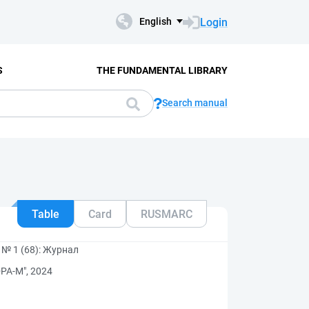
Login
English
S
THE FUNDAMENTAL LIBRARY
Search manual
Table
Card
RUSMARC
№ 1 (68): Журнал
РА-М", 2024