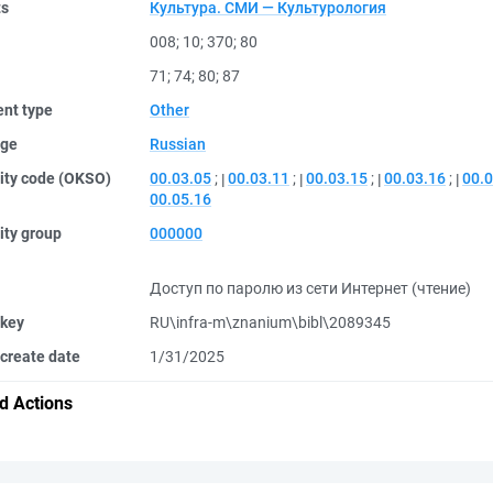
ts
Культура. СМИ — Культурология
008
;
10
;
370
;
80
71
;
74
;
80
;
87
nt type
Other
ge
Russian
ity code (OKSO)
00.03.05
;
00.03.11
;
00.03.15
;
00.03.16
;
00.0
00.05.16
ity group
000000
Доступ по паролю из сети Интернет (чтение)
 key
RU\infra-m\znanium\bibl\2089345
create date
1/31/2025
d Actions