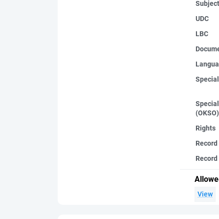
Subjec
UDC
LBC
Docume
Langua
Special
Special
(OKSO)
Rights
Record
Record 
Allowe
View