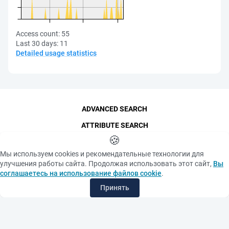
Access count:
55
Last 30 days:
11
Detailed usage statistics
ADVANCED SEARCH
ATTRIBUTE SEARCH
🍪
CONTACTS
Мы используем cookies и рекомендательные технологии для
THE FUNDAMENTAL LIBRARY
улучшения работы сайта. Продолжая использовать этот сайт,
Вы
LAST ARRIVALS
соглашаетесь на использование файлов cookie
.
MOST REQUESTED ITEMS
Принять
©
SPbPU
, 1996-2026
Copyright and Personal Data
The photographs are
Privacy policy
published with the