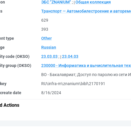
ion
ЭБС "ZNANIUM"
;
Общая коллекция
ts
Транспорт — Автомобилестроение и авторем
629
393
nt type
Other
ge
Russian
ity code (OKSO)
23.03.03
;
23.04.03
ity group (OKSO)
230000 - Информатика и вычислительная те
ВО - Бакалавриат
;
Доступ по паролю из сети И
 key
RU\infra-m\znanium\bibl\2170191
create date
8/16/2024
d Actions