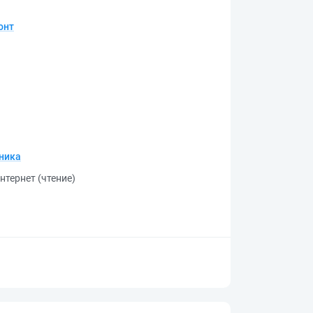
онт
хника
нтернет (чтение)