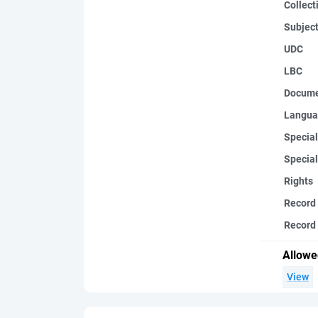
Collect
Subjec
UDC
LBC
Docume
Langua
Special
Special
Rights
Record
Record 
Allowe
View