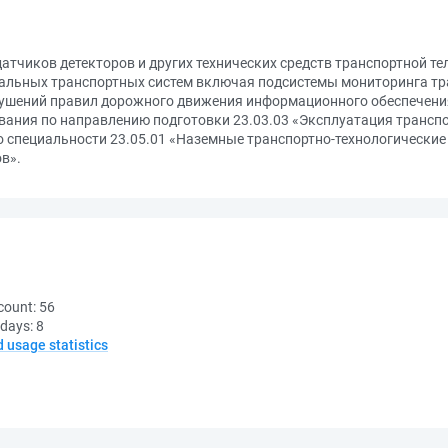
атчиков детекторов и других технических средств транспортной т
альных транспортных систем включая подсистемы мониторинга т
ушений правил дорожного движения информационного обеспечени
ания по направлению подготовки 23.03.03 «Эксплуатация транспо
специальности 23.05.01 «Наземные транспортно-технологические
в».
count:
56
 days:
8
d usage statistics