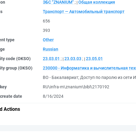
ion
ЭБС "ZNANIUM"
;
Общая коллекция
ts
Транспорт — Автомобильный транспорт
656
393
nt type
Other
ge
Russian
ity code (OKSO)
23.03.01
;
23.03.03
;
23.05.01
ity group (OKSO)
230000 - Информатика и вычислительная те
ВО - Бакалавриат
;
Доступ по паролю из сети И
 key
RU\infra-m\znanium\bibl\2170192
create date
8/16/2024
d Actions