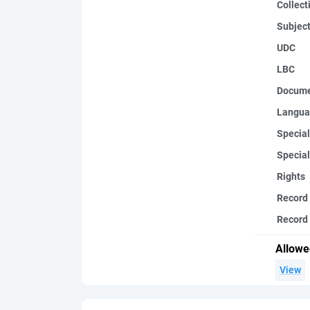
Collect
Subjec
UDC
LBC
Docume
Langua
Special
Special
Rights
Record
Record 
Allowe
View