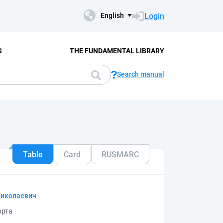
Login
English
S
THE FUNDAMENTAL LIBRARY
Search manual
Table
Card
RUSMARC
Николаевич
орта