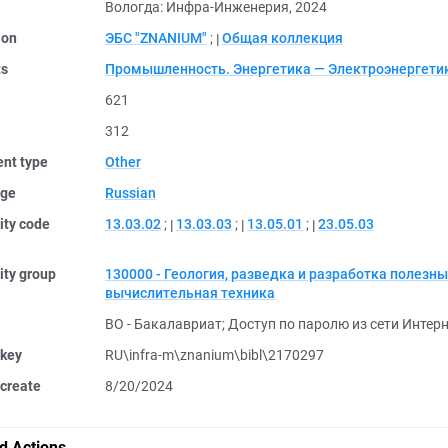
Вологда: Инфра-Инженерия, 2024
ion
ЭБС "ZNANIUM"
;
Общая коллекция
ts
Промышленность. Энергетика — Электроэнергетик
621
312
nt type
Other
ge
Russian
ity code
13.03.02
;
13.03.03
;
13.05.01
;
23.05.03
ity group
130000 - Геология, разведка и разработка полезн
вычислительная техника
ВО - Бакалавриат
;
Доступ по паролю из сети Интерн
 key
RU\infra-m\znanium\bibl\2170297
create
8/20/2024
d Actions