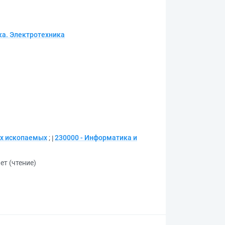
а. Электротехника
ых ископаемых
;
230000 - Информатика и
ет (чтение)