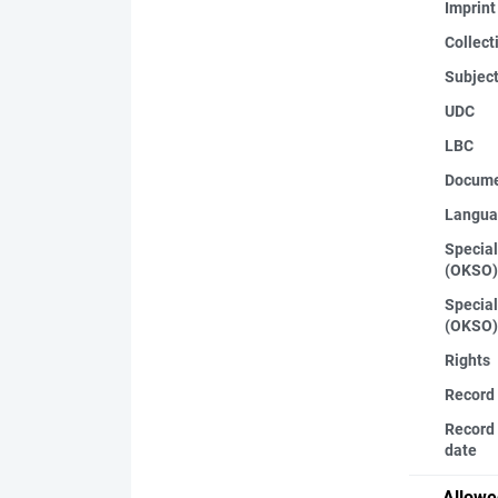
Imprint
Collect
Subjec
UDC
LBC
Docume
Langua
Special
(OKSO)
Special
(OKSO)
Rights
Record
Record 
date
Allowe