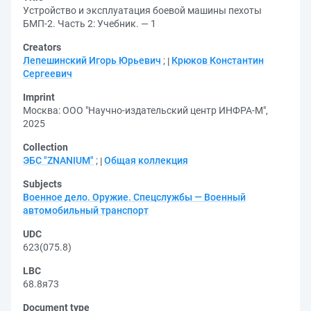
Устройство и эксплуатация боевой машины пехоты
БМП-2. Часть 2: Учебник. — 1
Creators
Лепешинский Игорь Юрьевич
;
Крюков Константин
Сергеевич
Imprint
Москва: ООО "Научно-издательский центр ИНФРА-М",
2025
Collection
ЭБС "ZNANIUM"
;
Общая коллекция
Subjects
Военное дело. Оружие. Спецслужбы — Военный
автомобильный транспорт
UDC
623(075.8)
LBC
68.8я73
Document type