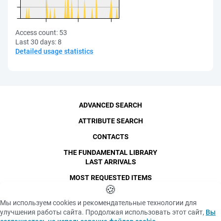
Access count:
53
Last 30 days:
8
Detailed usage statistics
ADVANCED SEARCH
ATTRIBUTE SEARCH
CONTACTS
THE FUNDAMENTAL LIBRARY
LAST ARRIVALS
MOST REQUESTED ITEMS
©
SPbPU
🍪
, 1996-2026
Copyright and Personal Data
Мы используем cookies и рекомендательные технологии для
The photographs are
улучшения работы сайта. Продолжая использовать этот сайт,
Вы
Privacy policy
published with the