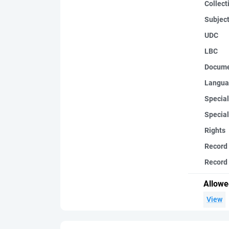
Collect
Subjec
UDC
LBC
Docume
Langua
Special
Special
Rights
Record
Record 
Allowe
View