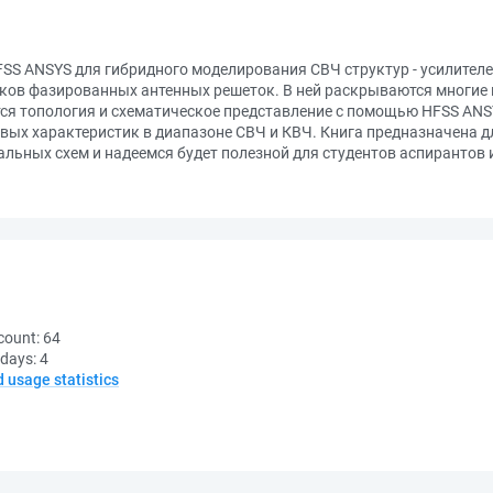
S ANSYS для гибридного моделирования СВЧ структур - усилител
ков фазированных антенных решеток. В ней раскрываются многие
ся топология и схематическое представление с помощью HFSS ANS
вых характеристик в диапазоне СВЧ и КВЧ. Книга предназначена д
льных схем и надеемся будет полезной для студентов аспирантов
count:
64
 days:
4
d usage statistics