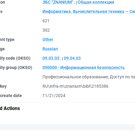
ion
ЭБС "ZNANIUM"
;
Общая коллекция
ts
Информатика. Вычислительная техника — С
621
302
nt type
Other
ge
Russian
ity code (OKSO)
09.03.03
;
09.04.03
ity group (OKSO)
090000 - Информационная безопасность
Профессиональное образование
;
Доступ по па
 key
RU\infra-m\znanium\bibl\2185386
create date
11/21/2024
d Actions