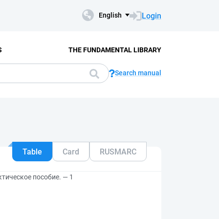
Login
English
S
THE FUNDAMENTAL LIBRARY
Search manual
Table
Card
RUSMARC
тическое пособие. — 1