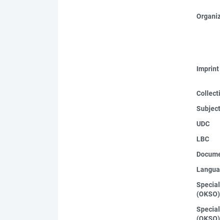
Organi
Imprint
Collect
Subjec
UDC
LBC
Docume
Langua
Special
(OKSO)
Special
(OKSO)