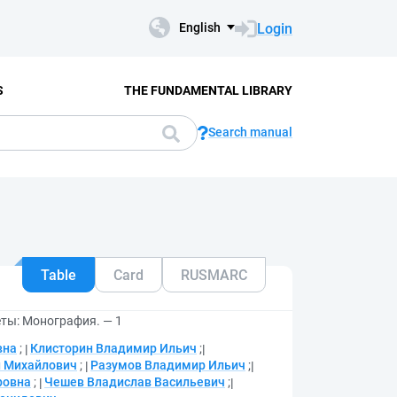
Login
English
S
THE FUNDAMENTAL LIBRARY
Search manual
Table
Card
RUSMARC
ты: Монография. — 1
вна
;
Клисторин Владимир Ильич
;
н Михайлович
;
Разумов Владимир Ильич
;
ровна
;
Чешев Владислав Васильевич
;