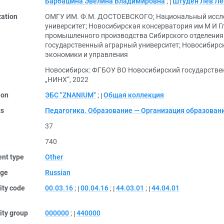
Барбашина Эвелина Владимировна
;
Штуден Лев Л
zation
ОМГУ ИМ. Ф.М. ДОСТОЕВСКОГО
;
Национальный иссл
университет
;
Новосибирская консерватория им М И Г
промышленного производства Сибирского отделения
государственный аграрный университет
;
Новосибирск
экономики и управления
Новосибирск: ФГБОУ ВО Новосибирский государстве
„НИНХ“, 2022
ion
ЭБС "ZNANIUM"
;
Общая коллекция
ts
Педагогика. Образование — Организация образован
37
740
nt type
Other
ge
Russian
ity code
00.03.16
;
00.04.16
;
44.03.01
;
44.04.01
ity group
000000
;
440000