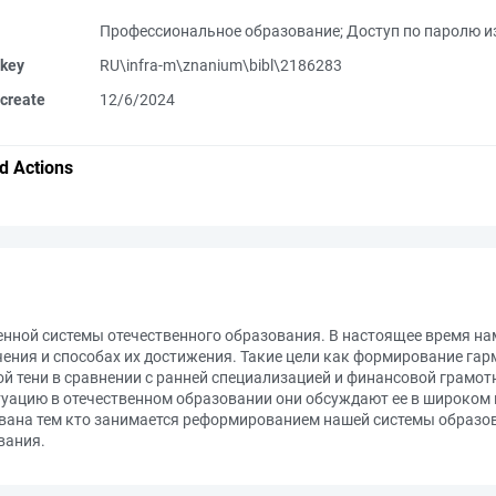
Профессиональное образование
;
Доступ по паролю из
 key
RU\infra-m\znanium\bibl\2186283
create
12/6/2024
d Actions
ной системы отечественного образования. В настоящее время нам
учения и способах их достижения. Такие цели как формирование га
ой тени в сравнении с ранней специализацией и финансовой грамо
туацию в отечественном образовании они обсуждают ее в широком
вана тем кто занимается реформированием нашей системы образова
вания.