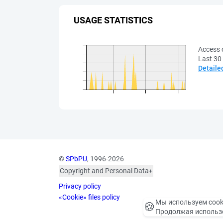
USAGE STATISTICS
Access 
Last 30
Detaile
©
SPbPU
, 1996-2026
Copyright and Personal Data
The photographs are
Privacy policy
published with the
consent of the individuals
«Cookie» files policy
Мы используем cook
🍪
depicted, in accordance
Продолжая использо
with the requirements of