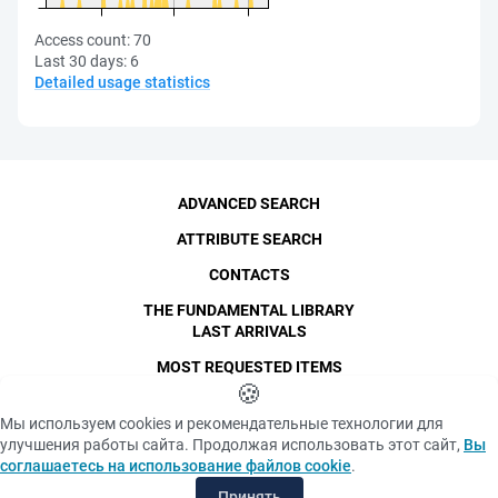
Access count:
70
Last 30 days:
6
Detailed usage statistics
ADVANCED SEARCH
ATTRIBUTE SEARCH
CONTACTS
THE FUNDAMENTAL LIBRARY
LAST ARRIVALS
MOST REQUESTED ITEMS
©
SPbPU
🍪
, 1996-2026
Copyright and Personal Data
Мы используем cookies и рекомендательные технологии для
The photographs are
улучшения работы сайта. Продолжая использовать этот сайт,
Вы
Privacy policy
published with the
соглашаетесь на использование файлов cookie
.
consent of the individuals
«Cookie» files policy
depicted, in accordance
Принять