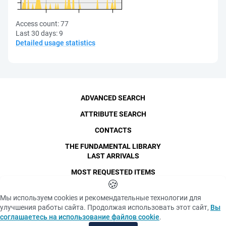
Access count:
77
Last 30 days:
9
Detailed usage statistics
ADVANCED SEARCH
ATTRIBUTE SEARCH
CONTACTS
THE FUNDAMENTAL LIBRARY
LAST ARRIVALS
MOST REQUESTED ITEMS
©
SPbPU
🍪
, 1996-2026
Copyright and Personal Data
Мы используем cookies и рекомендательные технологии для
The photographs are
улучшения работы сайта. Продолжая использовать этот сайт,
Вы
Privacy policy
published with the
соглашаетесь на использование файлов cookie
.
consent of the individuals
«Cookie» files policy