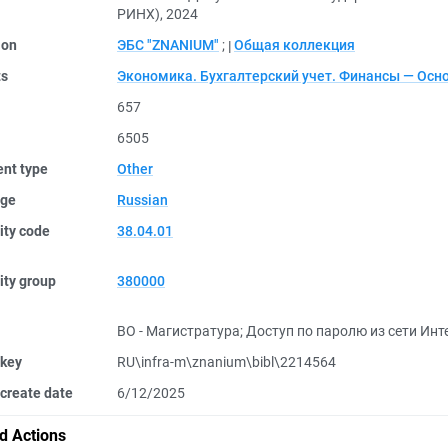
РИНХ), 2024
ion
ЭБС "ZNANIUM"
;
Общая коллекция
ts
Экономика. Бухгалтерский учет. Финансы — Осно
657
6505
nt type
Other
ge
Russian
ity code
38.04.01
ity group
380000
ВО - Магистратура
;
Доступ по паролю из сети Инте
 key
RU\infra-m\znanium\bibl\2214564
create date
6/12/2025
d Actions