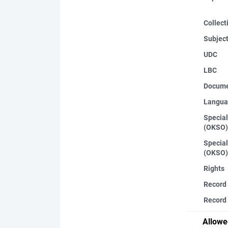
Collect
Subjec
UDC
LBC
Docume
Langua
Special
(OKSO)
Special
(OKSO)
Rights
Record
Record 
Allowe