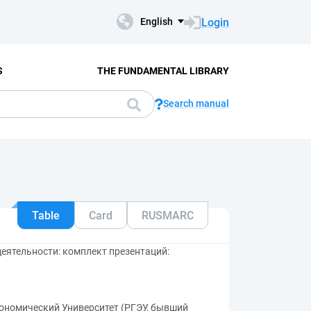
Login
English
S
THE FUNDAMENTAL LIBRARY
Search manual
Table
Card
RUSMARC
еятельности: комплект презентаций:
ономический Университет (РГЭУ, бывший