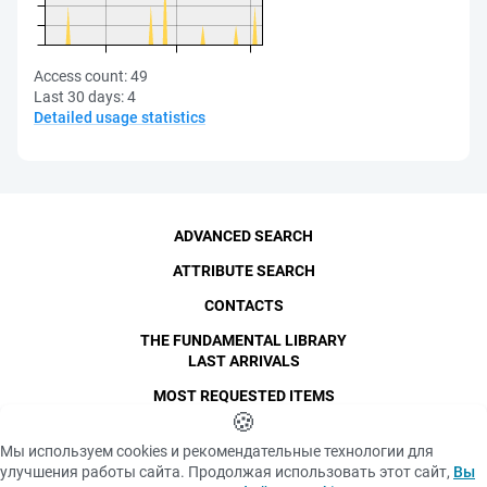
Access count:
49
Last 30 days:
4
Detailed usage statistics
ADVANCED SEARCH
ATTRIBUTE SEARCH
CONTACTS
THE FUNDAMENTAL LIBRARY
LAST ARRIVALS
MOST REQUESTED ITEMS
©
SPbPU
🍪
, 1996-2026
Copyright and Personal Data
Мы используем cookies и рекомендательные технологии для
The photographs are
улучшения работы сайта. Продолжая использовать этот сайт,
Вы
Privacy policy
published with the