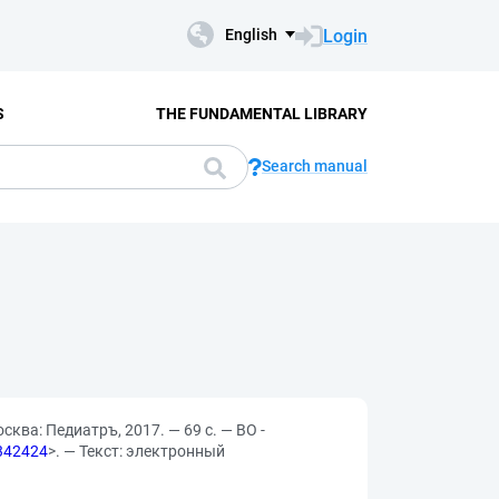
Login
English
S
THE FUNDAMENTAL LIBRARY
Search manual
ква: Педиатръ, 2017. — 69 с. — ВО -
=342424
>. — Текст: электронный