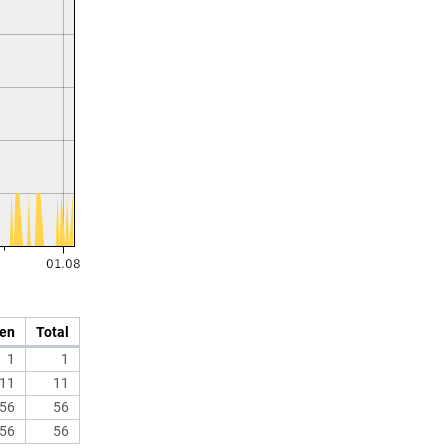
en
Total
1
1
11
11
56
56
56
56