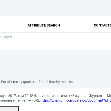
ATTRIBUTE SEARCH
CONTACT
For all time by quarters
For all time by months
к, 2017, том 72, № 6: научно-теоретический журнал: Журнал. — Мос
тернет (чтение). — <URL:
https://znanium.com/catalog/document?id