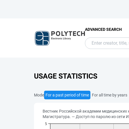
ADVANCED SEARCH
USAGE STATISTICS
Mode
For a past period of time
For all time by years
Вестник Роcсийской академии медицинских нау
Магистратура. — Доступ по паролю из сети Ин