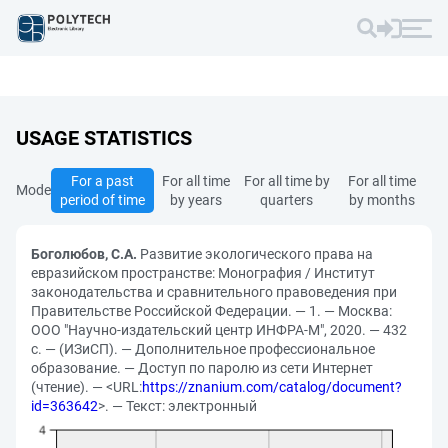
USAGE STATISTICS
For a past
For all time
For all time by
For all time
Mode
period of time
by years
quarters
by months
Боголюбов, С.А.
Развитие экологического права на
евразийском пространстве: Монография / Институт
законодательства и сравнительного правоведения при
Правительстве Российской Федерации. — 1. — Москва:
ООО "Научно-издательский центр ИНФРА-М", 2020. — 432
с. — (ИЗиСП). — Дополнительное профессиональное
образование. — Доступ по паролю из сети Интернет
(чтение). — <URL:
https://znanium.com/catalog/document?
id=363642
>. — Текст: электронный