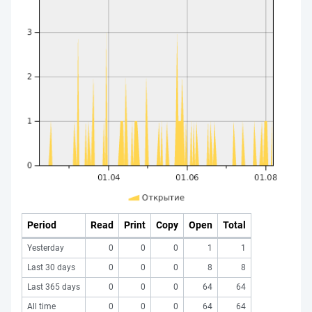
Period
Read
Print
Copy
Open
Total
Yesterday
0
0
0
1
1
Last 30 days
0
0
0
8
8
Last 365 days
0
0
0
64
64
All time
0
0
0
64
64