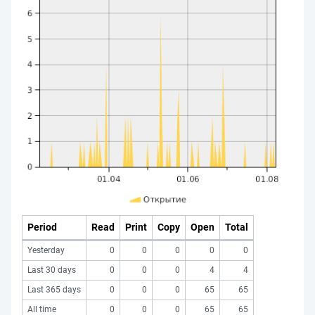
Period
Read
Print
Copy
Open
Total
Yesterday
0
0
0
0
0
Last 30 days
0
0
0
4
4
Last 365 days
0
0
0
65
65
All time
0
0
0
65
65