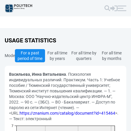
USAGE STATISTICS
For a past
For all time
For all time by
For all time
Mode
period of time
by years
quarters
by months
Васильева, Инна Витальевна
. Психология
индивидуальных различий. Практикум. Часть 1: Учебное
пособие / Тюменский государственный университет;
Тюменский институт повышения квалификации. — 1. —
Москва: ООО "Научно-издательский центр ИНФРА-М",
2022. — 90 с. — (ЭБС). — ВО - Бакалавриат. — Доступ по
паролю из сети Интернет (чтение). —
<URL:
https://znanium.com/catalog/document?id=415464
>.
— Текст: электронный