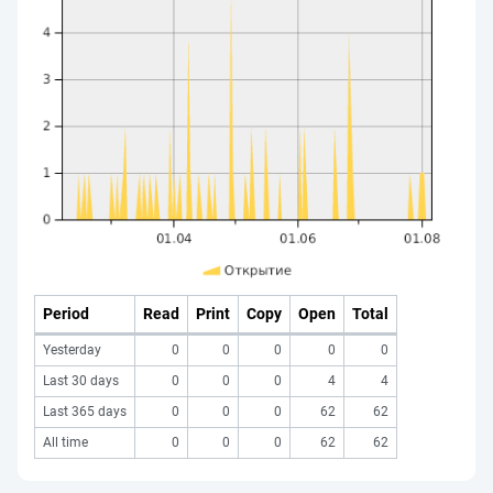
Period
Read
Print
Copy
Open
Total
Yesterday
0
0
0
0
0
Last 30 days
0
0
0
4
4
Last 365 days
0
0
0
62
62
All time
0
0
0
62
62