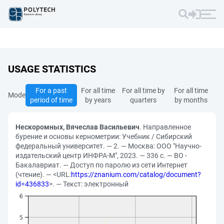
USAGE STATISTICS
For a past
For all time
For all time by
For all time
Mode
period of time
by years
quarters
by months
Нескоромных, Вячеслав Васильевич
. Направленное
бурение и основы кернометрии: Учебник / Сибирский
федеральный университет. — 2. — Москва: ООО "Научно-
издательский центр ИНФРА-М", 2023. — 336 с. — ВО -
Бакалавриат. — Доступ по паролю из сети Интернет
(чтение). — <URL:
https://znanium.com/catalog/document?
id=436833
>. — Текст: электронный