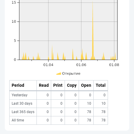
Period
Read
Print
Copy
Open
Total
Yesterday
0
0
0
0
0
Last 30 days
0
0
0
10
10
Last 365 days
0
0
0
78
78
All time
0
0
0
78
78