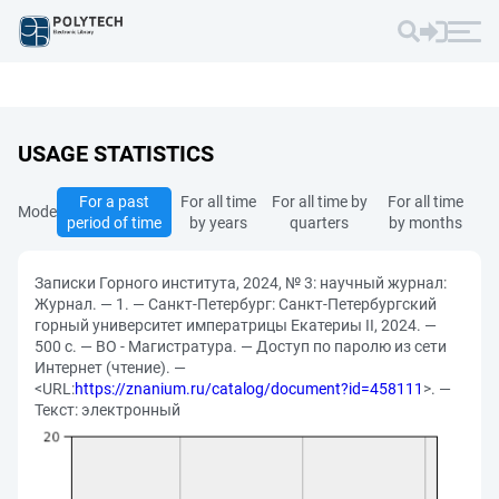
USAGE STATISTICS
For a past
For all time
For all time by
For all time
Mode
period of time
by years
quarters
by months
Записки Горного института, 2024, № 3: научный журнал:
Журнал. — 1. — Санкт-Петербург: Санкт-Петербургский
горный университет императрицы Екатериы II, 2024. —
500 с. — ВО - Магистратура. — Доступ по паролю из сети
Интернет (чтение). —
<URL:
https://znanium.ru/catalog/document?id=458111
>. —
Текст: электронный