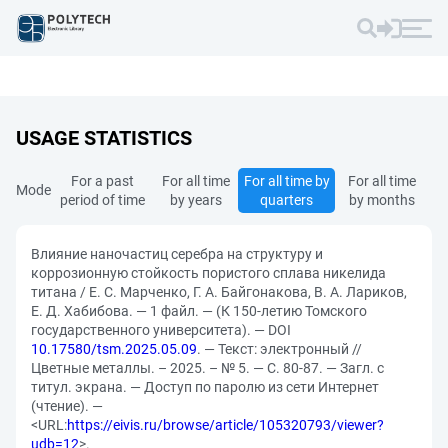
USAGE STATISTICS
For a past
For all time
For all time by
For all time
Mode
period of time
by years
quarters
by months
Влияние наночастиц серебра на структуру и
коррозионную стойкость пористого сплава никелида
титана / Е. С. Марченко, Г. А. Байгонакова, В. А. Лариков,
Е. Д. Хабибова. — 1 файл. — (К 150-летию Томского
государственного университета). — DOI
10.17580/tsm.2025.05.09
. — Текст: электронный //
Цветные металлы. – 2025. – № 5. — С. 80-87. — Загл. с
титул. экрана. — Доступ по паролю из сети Интернет
(чтение). —
<URL:
https://eivis.ru/browse/article/105320793/viewer?
udb=12
>.