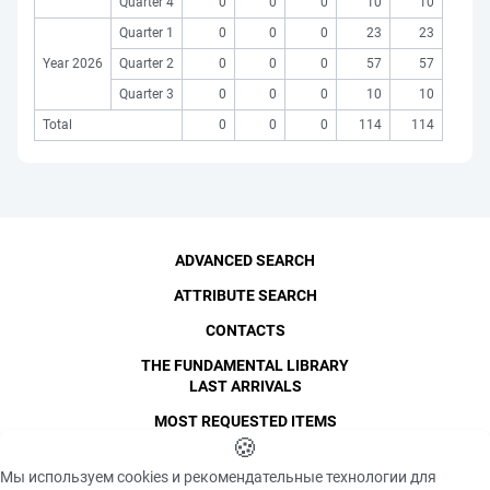
Quarter 4
0
0
0
10
10
Quarter 1
0
0
0
23
23
Year 2026
Quarter 2
0
0
0
57
57
Quarter 3
0
0
0
10
10
Total
0
0
0
114
114
ADVANCED SEARCH
ATTRIBUTE SEARCH
CONTACTS
THE FUNDAMENTAL LIBRARY
LAST ARRIVALS
MOST REQUESTED ITEMS
©
SPbPU
🍪
, 1996-2026
Copyright and Personal Data
Мы используем cookies и рекомендательные технологии для
The photographs are