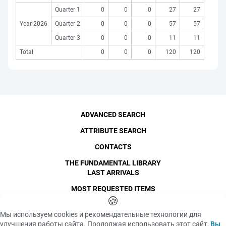
Quarter 1
0
0
0
27
27
Year 2026
Quarter 2
0
0
0
57
57
Quarter 3
0
0
0
11
11
Total
0
0
0
120
120
ADVANCED SEARCH
ATTRIBUTE SEARCH
CONTACTS
THE FUNDAMENTAL LIBRARY
LAST ARRIVALS
MOST REQUESTED ITEMS
©
SPbPU
🍪
, 1996-2026
Copyright and Personal Data
Мы используем cookies и рекомендательные технологии для
The photographs are
улучшения работы сайта. Продолжая использовать этот сайт,
Вы