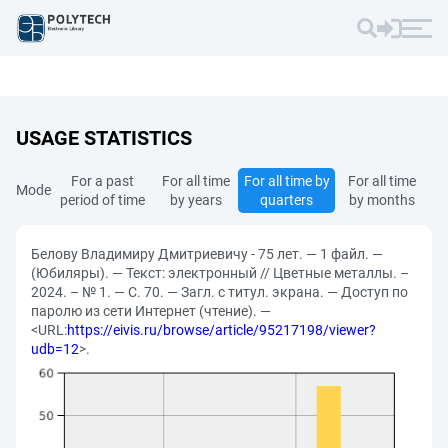
USAGE STATISTICS
For a past
For all time
For all time by
For all time
Mode
period of time
by years
quarters
by months
Белову Владимиру Дмитриевичу - 75 лет. — 1 файл. —
(Юбиляры). — Текст: электронный // Цветные металлы. –
2024. – № 1. — С. 70. — Загл. с титул. экрана. — Доступ по
паролю из сети Интернет (чтение). —
<URL:
https://eivis.ru/browse/article/95217198/viewer?
udb=12
>.