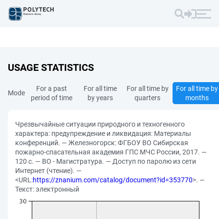
USAGE STATISTICS
For a past
For all time
For all time by
For all time by
Mode
period of time
by years
quarters
months
Чрезвычайные ситуации природного и техногенного
характера: предупреждение и ликвидация: Материалы
конференций. — Железногорск: ФГБОУ ВО Сибирская
пожарно-спасательная академия ГПС МЧС России, 2017. —
120 с. — ВО - Магистратура. — Доступ по паролю из сети
Интернет (чтение). —
<URL:
https://znanium.com/catalog/document?id=353770
>. —
Текст: электронный