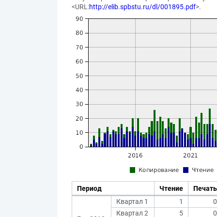
<URL:
http://elib.spbstu.ru/dl/001895.pdf
>.
Период
Чтение
Печать
Квартал 1
1
0
Квартал 2
5
0