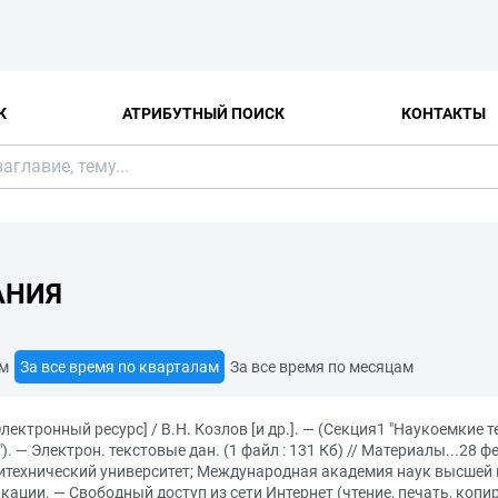
К
АТРИБУТНЫЙ ПОИСК
КОНТАКТЫ
АНИЯ
ам
За все время по кварталам
За все время по месяцам
ектронный ресурс] / В.Н. Козлов [и др.]. — (Секция1 "Наукоемкие 
 Электрон. текстовые дан. (1 файл : 131 Кб) // Материалы...28 фе
итехнический университет; Международная академия наук высшей шк
икации. — Свободный доступ из сети Интернет (чтение, печать, копир