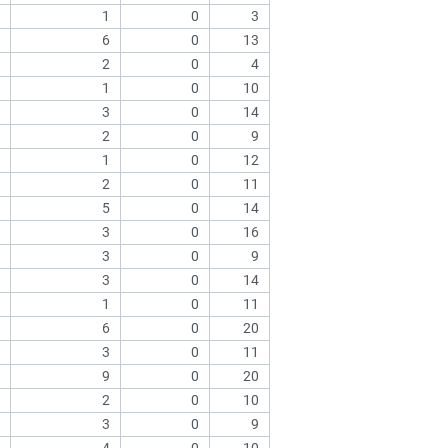
1
0
3
6
0
13
2
0
4
1
0
10
3
0
14
2
0
9
1
0
12
2
0
11
5
0
14
3
0
16
3
0
9
3
0
14
1
0
11
6
0
20
3
0
11
9
0
20
2
0
10
3
0
9