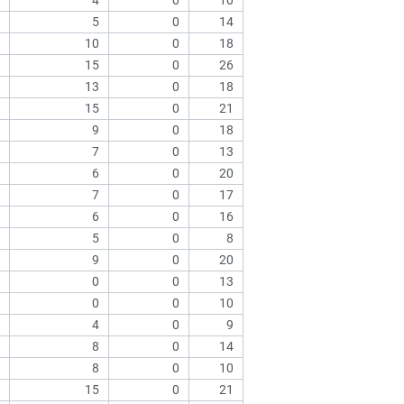
4
0
10
5
0
14
10
0
18
15
0
26
13
0
18
15
0
21
9
0
18
7
0
13
6
0
20
7
0
17
6
0
16
5
0
8
9
0
20
0
0
13
0
0
10
4
0
9
8
0
14
8
0
10
15
0
21