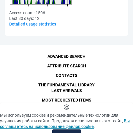
Access count:
1506
Last 30 days:
12
Detailed usage statistics
ADVANCED SEARCH
ATTRIBUTE SEARCH
CONTACTS
THE FUNDAMENTAL LIBRARY
LAST ARRIVALS
MOST REQUESTED ITEMS
©
SPbPU
🍪
, 1996-2026
Copyright and Personal Data
Мы используем cookies и рекомендательные технологии для
The photographs are
улучшения работы сайта. Продолжая использовать этот сайт,
Вы
Privacy policy
published with the
соглашаетесь на использование файлов cookie
.
consent of the individuals
«Cookie» files policy