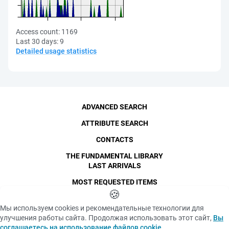
Access count:
1169
Last 30 days:
9
Detailed usage statistics
ADVANCED SEARCH
ATTRIBUTE SEARCH
CONTACTS
THE FUNDAMENTAL LIBRARY
LAST ARRIVALS
MOST REQUESTED ITEMS
©
SPbPU
🍪
, 1996-2026
Copyright and Personal Data
Мы используем cookies и рекомендательные технологии для
The photographs are
улучшения работы сайта. Продолжая использовать этот сайт,
Вы
Privacy policy
published with the
соглашаетесь на использование файлов cookie
.