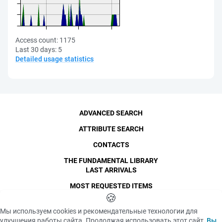
Access count:
1175
Last 30 days:
5
Detailed usage statistics
ADVANCED SEARCH
ATTRIBUTE SEARCH
CONTACTS
THE FUNDAMENTAL LIBRARY
LAST ARRIVALS
MOST REQUESTED ITEMS
©
SPbPU
🍪
, 1996-2026
Copyright and Personal Data
Мы используем cookies и рекомендательные технологии для
The photographs are
улучшения работы сайта. Продолжая использовать этот сайт,
Вы