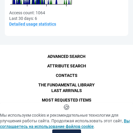
Access count:
1064
Last 30 days:
6
Detailed usage statistics
ADVANCED SEARCH
ATTRIBUTE SEARCH
CONTACTS
THE FUNDAMENTAL LIBRARY
LAST ARRIVALS
MOST REQUESTED ITEMS
©
SPbPU
🍪
, 1996-2026
Copyright and Personal Data
Мы используем cookies и рекомендательные технологии для
The photographs are
улучшения работы сайта. Продолжая использовать этот сайт,
Вы
Privacy policy
published with the
соглашаетесь на использование файлов cookie
.
consent of the individuals
«Cookie» files policy