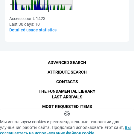
Access count:
1423
Last 30 days:
10
Detailed usage statistics
ADVANCED SEARCH
ATTRIBUTE SEARCH
CONTACTS
THE FUNDAMENTAL LIBRARY
LAST ARRIVALS
MOST REQUESTED ITEMS
©
SPbPU
🍪
, 1996-2026
Copyright and Personal Data
Мы используем cookies и рекомендательные технологии для
The photographs are
улучшения работы сайта. Продолжая использовать этот сайт,
Вы
Privacy policy
published with the
соглашаетесь на использование файлов cookie
.