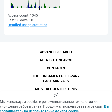
Access count:
1045
Last 30 days:
10
Detailed usage statistics
ADVANCED SEARCH
ATTRIBUTE SEARCH
CONTACTS
THE FUNDAMENTAL LIBRARY
LAST ARRIVALS
MOST REQUESTED ITEMS
©
SPbPU
🍪
, 1996-2026
Copyright and Personal Data
Мы используем cookies и рекомендательные технологии для
The photographs are
улучшения работы сайта. Продолжая использовать этот сайт,
Вы
Privacy policy
published with the
соглашаетесь на использование файлов cookie
.