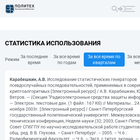
СТАТИСТИКА ИСПОЛЬЗОВАНИЯ
За последнее
За все время
За все время по
За вс
Режим
время
по годам
кварталам
ме
Карабешкин, А.В.
Исследование статистических генераторов
псевдослучайных последовательностей, применяемых в совр
криптоалгоритмых [Электронный ресурс] / А.В. Карабешкин, Ю
Ветров. — (Секция "Радиоэлектронные средства защиты инфо
— Электрон. текстовые дан. (1 файл : 167 Кб) // Материалы...24 
ноября 2003г. [Электронный ресурс] / Санкт-Петербургский
государственный политехнический университет. Межвузовска
техническая конференция, Неделя науки (32; 2003; Санкт-Петер
Совет СПбГПУ по научно-исследовательской работе студентов
общ. ред. В.В. Глухова. – Санкт-Петербург. – 2005. – Ч.6 :
Радиофизический факультет. — Ч.6. — Загл. с титул. экрана. —