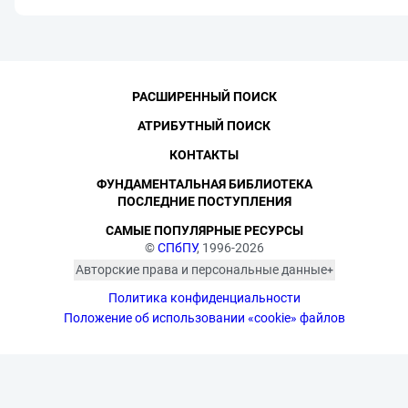
РАСШИРЕННЫЙ ПОИСК
АТРИБУТНЫЙ ПОИСК
КОНТАКТЫ
ФУНДАМЕНТАЛЬНАЯ БИБЛИОТЕКА
ПОСЛЕДНИЕ ПОСТУПЛЕНИЯ
САМЫЕ ПОПУЛЯРНЫЕ РЕСУРСЫ
©
СПбПУ
, 1996-2026
Авторские права и персональные данные
Фотографии размещены с согласия
Политика конфиденциальности
изображённых лиц в соответствии
с требованиями законодательства
Положение об использовании «cookie» файлов
о персональных данных. Согласно
ст. 152.1 ГК РФ «Охрана изображения
гражданина», все фотоматериалы
являются объектами авторского
права. Их копирование и дальнейшее