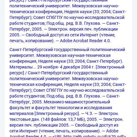
ресурс] / Санкт-Петербургский государственный
политехнический университет. Межвузовская научно-
техническая конференция, Неделя науки (33; 2004; Санкт-
Петербург); Совет СПбГПУ по научно-исследовательской
работе студентов; Под общ. ред. В.В. Глухова. — Санкт-
Петербург, 2005. — Электрон. версия печ. публикации
2005. — Свободный доступ из сети Интернет (чтение,
печать, копирование). — Adobe Acrobat Reader 4.0.
Санкт-Петербургский государственный политехнический
университет. Межвузовская научная-техническая
конференция, Неделя науки (33; 2004; Санкт-Петербург).
Материалы... 29 ноября- 4 декабря 2004 г. [Электронный
ресурс] / Санкт-Петербургский государственный
политехнический университет. Межвузовская научно-
техническая конференция, Неделя науки (33; 2004; Санкт-
Петербург); Совет СПбГПУ по научно-исследовательской
работе студентов; Под общ. ред. В.В. Глухова. — Санкт-
Петербург, 2005. Механико-машиностроительный
факультет и факультет технологии и исследования
материалов [Электронный ресурс]. — Ч.3. — Электрон.
текстовые дан. (148 файлов: 13,7 МБ), 2005. — Электрон.
версия печ. публикации 2005. — Свободный доступ из
сети Интернет (чтение, печать, копирование). — Adobe
Acrobat Reader 4.0. — <URL:http://elib.spbstu.ru/dl/679.pdf>.