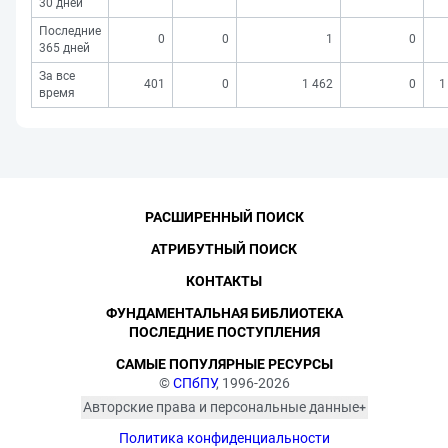
30 дней
Последние
0
0
1
0
365 дней
За все
401
0
1 462
0
1
время
РАСШИРЕННЫЙ ПОИСК
АТРИБУТНЫЙ ПОИСК
КОНТАКТЫ
ФУНДАМЕНТАЛЬНАЯ БИБЛИОТЕКА
ПОСЛЕДНИЕ ПОСТУПЛЕНИЯ
САМЫЕ ПОПУЛЯРНЫЕ РЕСУРСЫ
©
СПбПУ
, 1996-2026
Авторские права и персональные данные
Фотографии размещены с согласия
Политика конфиденциальности
изображённых лиц в соответствии