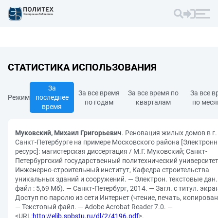
СТАТИСТИКА ИСПОЛЬЗОВАНИЯ
За
За все время
За все время по
За все в
Режим
последнее
по годам
кварталам
по мес
время
Муковский, Михаил Григорьевич
. Реновация жилых домов в г.
Санкт-Петербурге на примере Московского района [Электрон
ресурс]: магистерская диссертация / М.Г. Муковский; Санкт-
Петербургский государственный политехнический университет
Инженерно-строительный институт, Кафедра строительства
уникальных зданий и сооружений. — Электрон. текстовые дан.
файл : 5,69 Мб). — Санкт-Петербург, 2014. — Загл. с титул. экра
Доступ по паролю из сети Интернет (чтение, печать, копирован
— Текстовый файл. — Adobe Acrobat Reader 7.0. —
<URL:
http://elib.spbstu.ru/dl/2/4196.pdf
>.