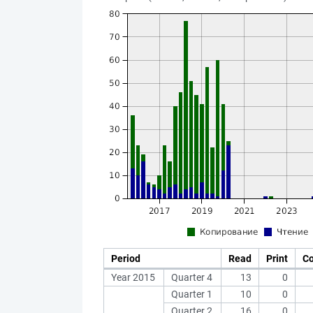
Period
Read
Print
C
Year 2015
Quarter 4
13
0
Quarter 1
10
0
Quarter 2
16
0