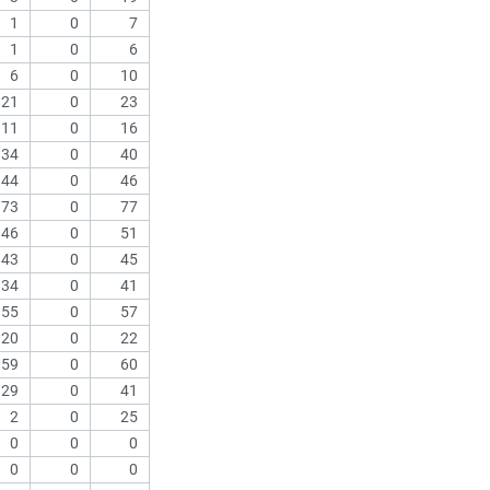
1
0
7
1
0
6
6
0
10
21
0
23
11
0
16
34
0
40
44
0
46
73
0
77
46
0
51
43
0
45
34
0
41
55
0
57
20
0
22
59
0
60
29
0
41
2
0
25
0
0
0
0
0
0