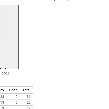
opy
Open
Total
23
0
36
13
0
23
3
0
19