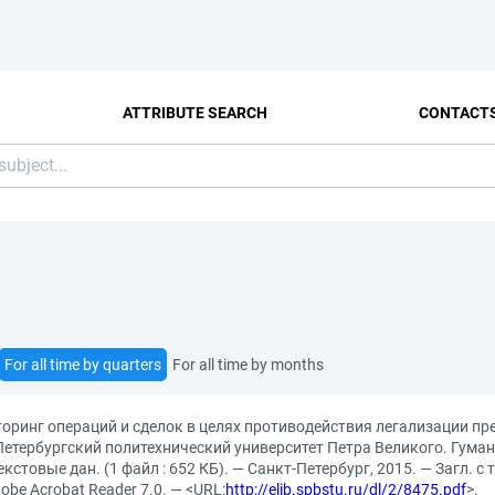
ATTRIBUTE SEARCH
CONTACT
For all time by quarters
For all time by months
торинг операций и сделок в целях противодействия легализации пр
Петербургский политехнический университет Петра Великого. Гума
кстовые дан. (1 файл : 652 КБ). — Санкт-Петербург, 2015. — Загл. с
obe Acrobat Reader 7.0. — <URL:
http://elib.spbstu.ru/dl/2/8475.pdf
>.