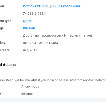
ion
История СПбПУ
;
Общая коллекция
74.583(2)738.1
nt type
Other
ge
Russian
Доступ по паролю из сети Интернет (чтение)
 key
RU\SPSTU\edoc\18484
create
9/7/2011
d Actions
ion 'Read' will be available if you login or access site from another netwo
Anonymous
k
Internet