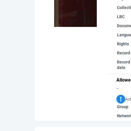
Collect
LBC
Docume
Langua
Rights
Record
Record 
date
Allowe
–
Act
Group
Networ