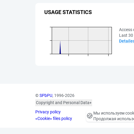
USAGE STATISTICS
Access 
Last 30
Detaile
©
SPbPU
, 1996-2026
Copyright and Personal Data
The photographs are
Privacy policy
published with the
Мы используем cook
🍪
consent of the individuals
«Cookie» files policy
Продолжая использо
depicted, in accordance
with the requirements of