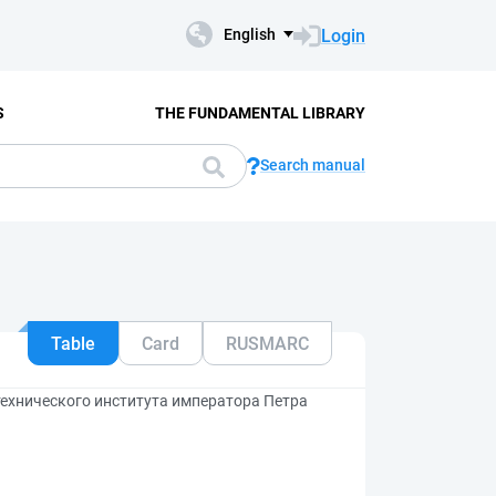
Login
English
S
THE FUNDAMENTAL LIBRARY
Search manual
Table
Card
RUSMARC
технического института императора Петра