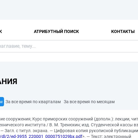
К
АТРИБУТНЫЙ ПОИСК
КОНТАКТЫ
АНИЯ
ам
За все время по кварталам
За все время по месяцам
ие сооружения; Курс приморских сооружений (дополн.): лекции, чи
нического института / В. М. Тренюхин; изд. Студенческой кассы 
). — Загл. с титул. экрана. — Цифровая копия рукописной публикации
.ru/dl/2/ed-3955_220001_0000751029bx.pdf
>. — Текст: электронный