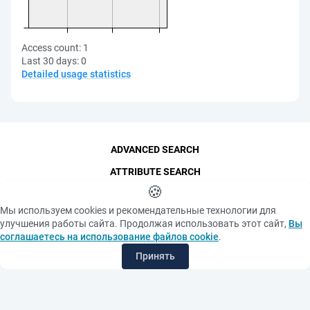
Access count:
1
Last 30 days:
0
Detailed usage statistics
ADVANCED SEARCH
ATTRIBUTE SEARCH
🍪
CONTACTS
Мы используем cookies и рекомендательные технологии для
THE FUNDAMENTAL LIBRARY
улучшения работы сайта. Продолжая использовать этот сайт,
Вы
LAST ARRIVALS
соглашаетесь на использование файлов cookie
.
MOST REQUESTED ITEMS
Принять
©
SPbPU
, 1996-2026
Copyright and Personal Data
The photographs are
Privacy policy
published with the