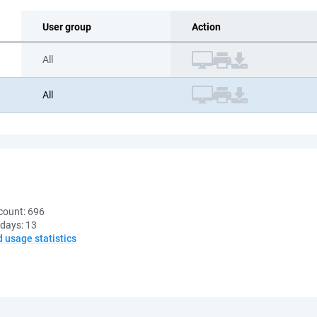
User group
Action
All
All
count:
696
 days:
13
d usage statistics