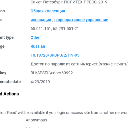
Санкт-Петербург: ПОЛИТЕХ-ПРЕСС, 2019
ion
Общая коллекция
ts
инновации
;
корпоративное управление
65.011.151
;
65.291.551-21
nt type
Other
ge
Russian
10.18720/SPBPU/2/i19-95
Доступ по паролю из сети Интернет (чтение, печать
 key
RU\SPSTU\edoc\60992
create date
4/29/2019
d Actions
ion 'Read' will be available if you login or access site from another netwo
Anonymous