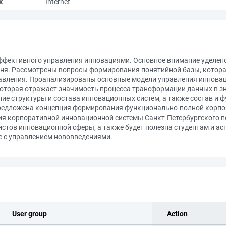
k
Internet
ффективного управления инновациями. Основное внимание уделено 
ня. Рассмотрены вопросы формирования понятийной базы, котора
равления. Проанализированы основные модели управления иннова
которая отражает значимость процесса трансформации данных в з
е структуры и состава инновационных систем, а также состав и 
предложена концепция формирования функционально-полной корпо
ия корпоративной инновационной системы Санкт-Петербургского п
листов инновационной сферы, а также будет полезна студентам и 
е с управлением нововведениями.
User group
Action