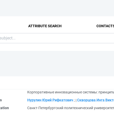
ATTRIBUTE SEARCH
CONTACT
Корпоративные инновационные системы: принципы
rs
Нурулин Юрий Рифкатович
;
Скворцова Инга Вик
zation
Санкт-Петербургский политехнический университе