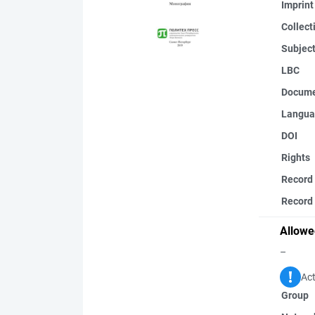
Imprint
Collect
Subjec
LBC
Docume
Langua
DOI
Rights
Record
Record 
Allowe
–
Act
Group