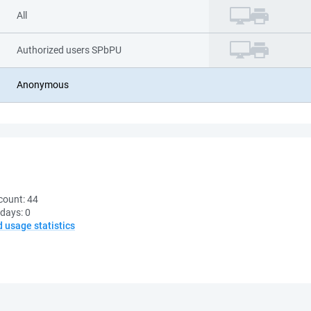
All
Authorized users SPbPU
Anonymous
count:
44
 days:
0
d usage statistics