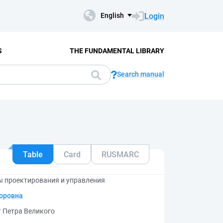
Login
English
S
THE FUNDAMENTAL LIBRARY
Search manual
Table
Card
RUSMARC
 проектирования и управления
торовна
т Петра Великого