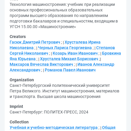
Технология машиностроения: учебник при реализации
основных профессиональных образовательных
программ высшего образования по направлениям
подготовки бакалавров и специальностям, входящим в
УГСН 15.00.00 «Машиностроение»
Creators
Гасюк Дмитрий Петрович
;
Хрусталева Ирина
Николаевна
;
Черных Лариса Георгиевна
;
Степанов
Сергей Николаевич
;
Козарь Иван Иванович
;
Бровкина
Яна Юрьевна
;
Хрусталев Михаил Борисович
;
Максаров Вячеслав Викторович
;
Иванов Александр
Александрович
;
Романов Павел Иванович
Organization
Санкт-Петербургский политехнический университет
Петра Великого. Институт машиностроения, материалов
и транспорта. Высшая школа машиностроения
Imprint
Санкт-Петербург: ПОЛИТЕХ-ПРЕСС, 2024
Collection
Учебная и учебно-методическая литература
;
Общая